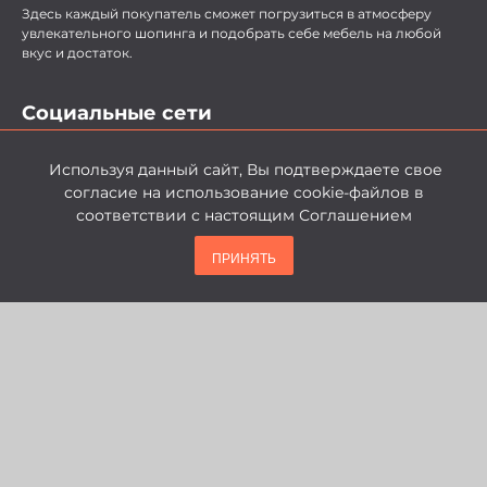
Здесь каждый покупатель сможет погрузиться в атмосферу
увлекательного шопинга и подобрать себе мебель на любой
вкус и достаток.
Социальные сети
Используя данный сайт, Вы подтверждаете свое
согласие на использование cookie-файлов в
соответствии с настоящим Соглашением
политика конфиденциальности
ПРИНЯТЬ
© 2026, Мебельный Аутлет ГРАНД. Все права защищены.
Подписаться на рассылку новостей и
акций
Получай первым самые свежие новости, акции, скидки и ещё
что-то интересное...