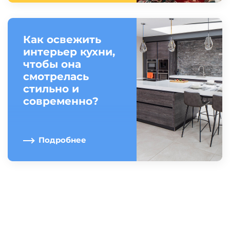
Как освежить
интерьер кухни,
чтобы она
смотрелась
стильно и
современно?
Подробнее