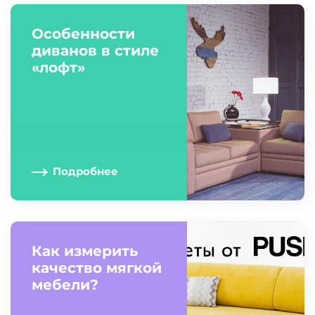
Особенности
диванов в стиле
«лофт»
Подробнее
Как измерить
качество мягкой
мебели?