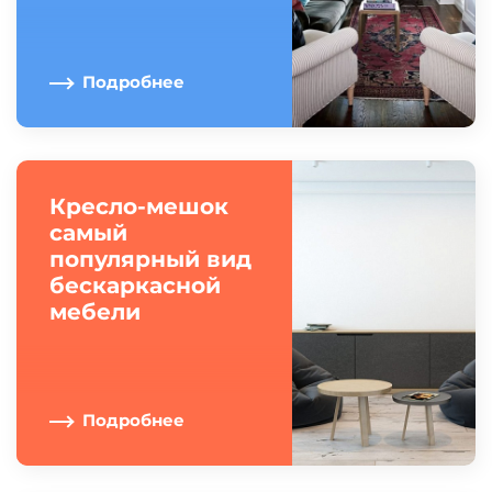
Подробнее
Кресло-мешок
самый
популярный вид
бескаркасной
мебели
Подробнее