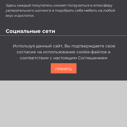
Здесь каждый покупатель сможет погрузиться в атмосферу
увлекательного шопинга и подобрать себе мебель на любой
вкус и достаток.
Социальные сети
Используя данный сайт, Вы подтверждаете свое
согласие на использование cookie-файлов в
соответствии с настоящим Соглашением
политика конфиденциальности
ПРИНЯТЬ
© 2026, Мебельный Аутлет ГРАНД. Все права защищены.
Подписаться на рассылку новостей и
акций
Получай первым самые свежие новости, акции, скидки и ещё
что-то интересное...